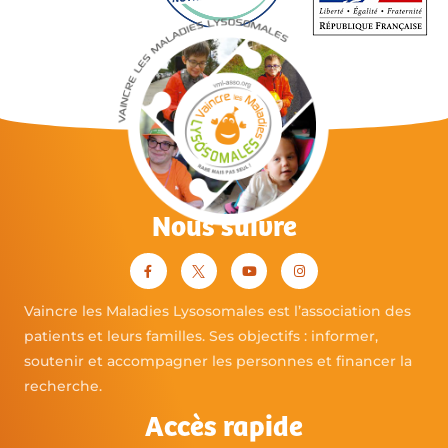
Nous suivre
Vaincre les Maladies Lysosomales est l’association des
patients et leurs familles. Ses objectifs : informer,
soutenir et accompagner les personnes et financer la
recherche.
Accès rapide