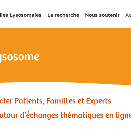
dies Lysosomales
La recherche
Nous soutenir
Ac
Lysosome
ter Patients, Familles et Experts
utour d’échanges thématiques en lign