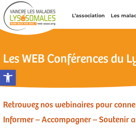
L’association
Les mala
Les WEB Conférences du 
Ouvrir la barre d’outils
Retrouvez nos webinaires pour connec
Informer – Accompagner – Soutenir
a