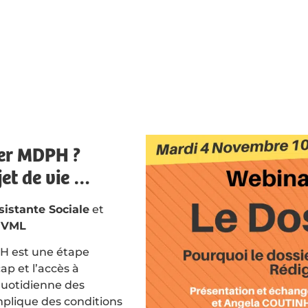
ier MDPH ?
jet de vie …
istante Sociale
et
s VML
PH est une étape
ap et l’accès à
 quotidienne des
mplique des conditions