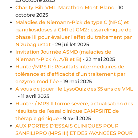
23 octobre 2025
Charity-Bib-VML-Marathon-Mont-Blanc
- 10
octobre 2025
Maladies de Niemann-Pick de type C (NPC) et
gangliosidoses à GM1 et GM2 : essai clinique de
phase III pour évaluer l’effet du traitement par
Nizubaglustat
- 29 juillet 2025
Invitation Journée ASMD (maladies de
Niemann-Pick A, A/B et B)
- 22 mai 2025
Hunter/MPS II : Résultats intermédiaires de
tolérance et d’efficacité d’un traitement par
enzyme modifiée
- 19 mai 2025
A vous de jouer : le LysoQuiz des 35 ans de VML
!
- 11 avril 2025
Hunter / MPS II forme sévère, actualisation des
résultats de l’essai clinique CAMPSIITE de
thérapie génique
- 9 avril 2025
AUX PORTES D’ESSAIS CLINIQUES POUR
SANFILIPPO (MPS III) ET DES AVANCÉES POUR