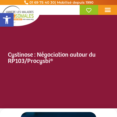
01 69 75 40 30
| Mobilisé depuis 1990
Ouvrir la barre d’outils
Cystinose : Négociation autour du
RP103/Procysbi®