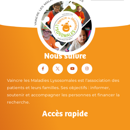
Nous suivre
Vaincre les Maladies Lysosomales est l’association des
patients et leurs familles. Ses objectifs : informer,
soutenir et accompagner les personnes et financer la
recherche.
Accès rapide