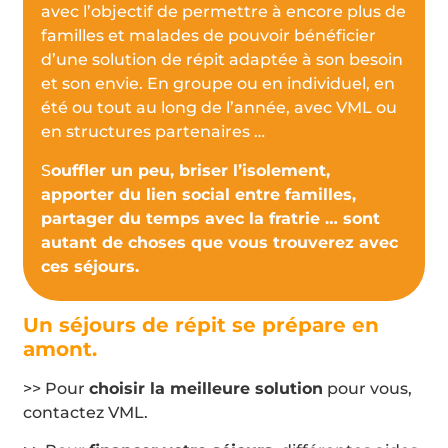
avec l’objectif de permettre à encore plus de
familles et malades de pouvoir bénéficier
d’une solution de répit adaptée à son besoin
et son envie. En groupe ou en individuel, en
été ou tout au long de l’année, avec VML ou
en structures partenaires …
S
ouffler un peu, briser l’isolement,
apporter du lien social entre familles,
partager du temps avec la fratrie … sont
autant de choses que vous trouverez avec
ces séjours.
Un séjours de répit se prépare en
amont.
>> Pour
choisir la meilleure solution
pour vous,
contactez VML.