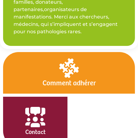
familles, donateurs,
partenaires,organisateurs de
manifestations. Merci aux chercheurs,
médecins, qui s’impliquent et s’engagent
pour nos pathologies rares.
Comment adhérer
Contact