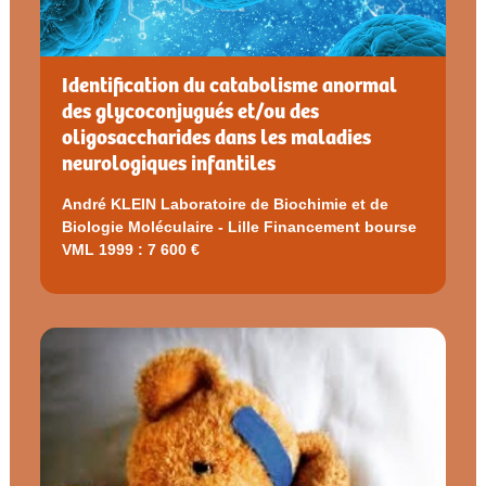
Identification du catabolisme anormal
des glycoconjugués et/ou des
oligosaccharides dans les maladies
neurologiques infantiles
André KLEIN Laboratoire de Biochimie et de
Biologie Moléculaire - Lille Financement bourse
VML 1999 : 7 600 €