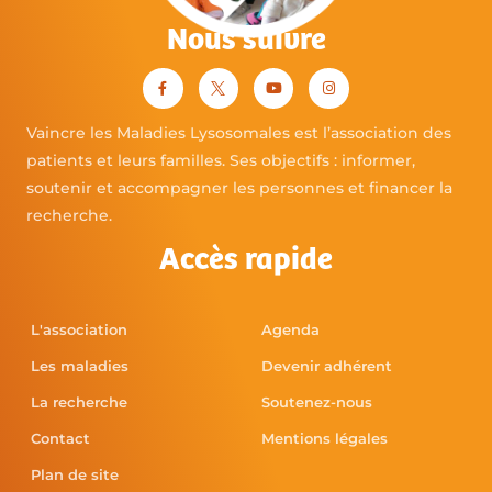
Nous suivre
Vaincre les Maladies Lysosomales est l’association des
patients et leurs familles. Ses objectifs : informer,
soutenir et accompagner les personnes et financer la
recherche.
Accès rapide
L'association
Agenda
Les maladies
Devenir adhérent
La recherche
Soutenez-nous
Contact
Mentions légales
Plan de site