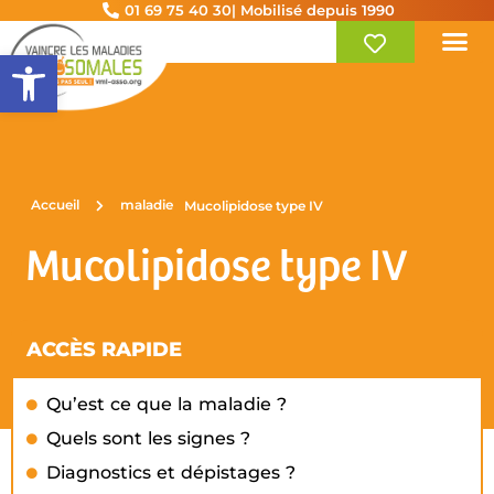
01 69 75 40 30
| Mobilisé depuis 1990
Ouvrir la barre d’outils
Accueil
maladie
Mucolipidose type IV
Mucolipidose type IV
ACCÈS RAPIDE
Qu’est ce que la maladie ?
Quels sont les signes ?
Diagnostics et dépistages ?