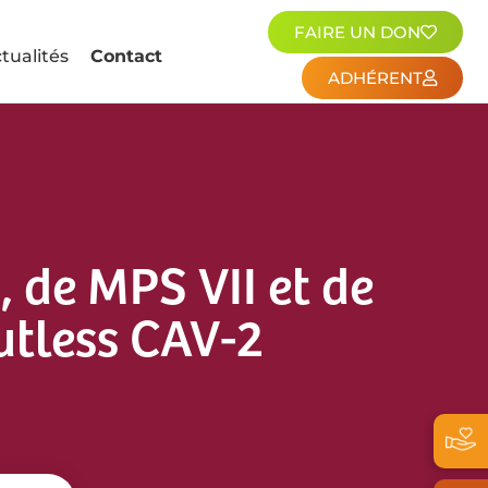
FAIRE UN DON
tualités
Contact
ADHÉRENT
 de MPS VII et de
utless CAV-2