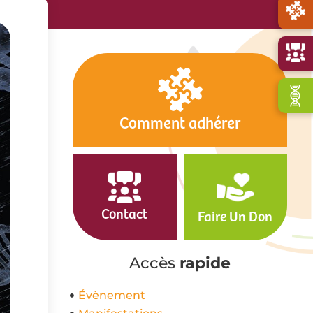
Comment adhérer
Contact
Faire Un Don
Accès
rapide
Évènement