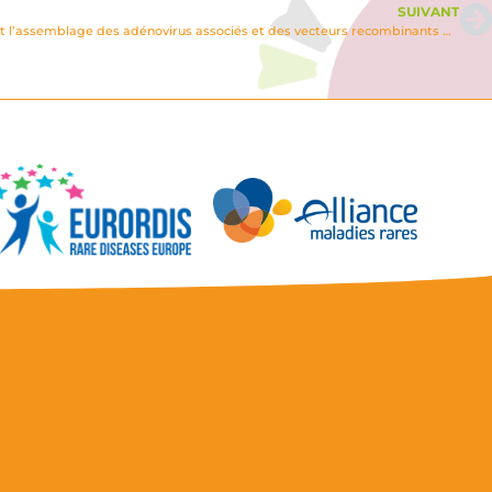
SUIVANT
Les facteurs influençant la réplication et l’assemblage des adénovirus associés et des vecteurs recombinants dérivés