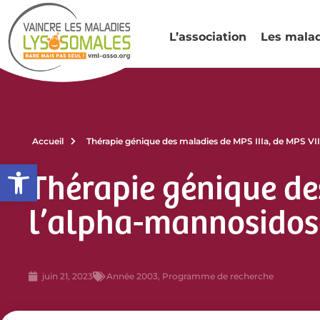
L’association
Les mala
Accueil
Thérapie génique des maladies de MPS IIIa, de MPS VII
Ouvrir la barre d’outils
Thérapie génique des
l’alpha-mannosidose
juin 21, 2023
Année 2003
,
Programme de recherche