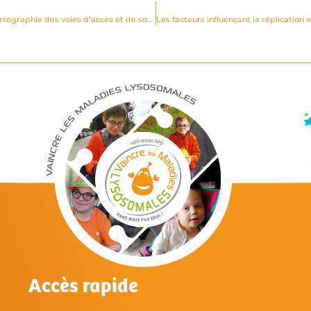
Caractérisation fonctionnelle du « transportome » lysosomal : vers une cartographie des voies d’accès et de sortie du lysosome
Accès rapide