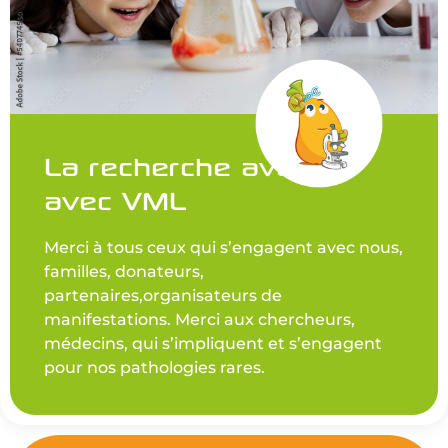
La recherche avance
avec VML
Merci à tous ceux qui s’engagent avec nous,
familles, donateurs,
partenaires,organisateurs de
manifestations. Merci aux chercheurs,
médecins, qui s’impliquent et s’engagent
pour nos pathologies rares.