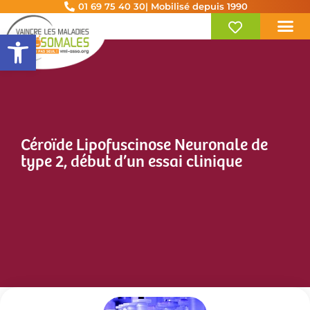
01 69 75 40 30
| Mobilisé depuis 1990
Ouvrir la barre d’outils
Céroïde Lipofuscinose Neuronale de
type 2, début d’un essai clinique