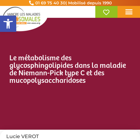
01 69 75 40 30
| Mobilisé depuis 1990
Ouvrir la barre d’outils
Le métabolisme des
glycosphingolipides dans la maladie
de Niemann-Pick type C et des
mucopolysaccharidoses
Lucie VEROT