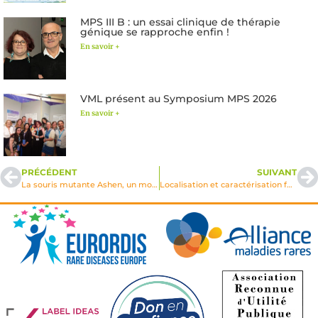
MPS III B : un essai clinique de thérapie
génique se rapproche enfin !
En savoir +
VML présent au Symposium MPS 2026
En savoir +
PRÉCÉDENT
SUIVANT
La souris mutante Ashen, un modèle pour l’étude in vivo de la fonction sécrétrice du lysosome dans la régulation immune et pour la thérapie génique du syndrome de Griscelli
Localisation et caractérisation fonctionnelle du SLAMP 1, une nouvelle protéïne membranaire lysosomale associée