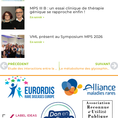
MPS III B : un essai clinique de thérapie
génique se rapproche enfin !
En savoir +
VML présent au Symposium MPS 2026
En savoir +
PRÉCÉDENT
SUIVANT
Etude des interactions entre la parvovirus humain AAV et le virus de l’Herpès Simplex de type 1: application à la production de vecteurs AAAV recombinants pour la thérapie génique
Le métabolisme des glycosphingolipides dans la maladie de Niemann-Pick type C et des mucopolysaccharidoses