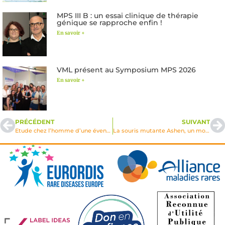
MPS III B : un essai clinique de thérapie
génique se rapproche enfin !
En savoir +
VML présent au Symposium MPS 2026
En savoir +
PRÉCÉDENT
SUIVANT
Etude chez l’homme d’une éventuelle immunité préexistante, innée ou induite à l’encontre de vecteurs Gutless CAV-2 en vue de leur utilisation en thérapie génique
La souris mutante Ashen, un modèle pour l’étude in vivo de la fonction sécrétrice du lysosome dans la régulation immune et pour la thérapie génique du syndrome de Griscelli