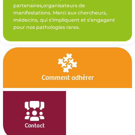
partenaires,organisateurs de
manifestations. Merci aux chercheurs,
médecins, qui s’impliquent et s’engagent
pour nos pathologies rares.
Comment adhérer
Contact