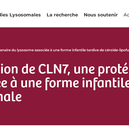
dies Lysosomales
La recherche
Nous soutenir
Ac
naire du lysosome associée à une forme infantile tardive de céroïde-lipof
ution de CLN7, une pro
 à une forme infantile
nale