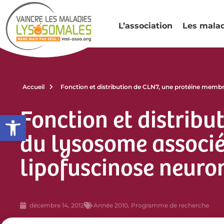
L’association
Les mala
Accueil
Fonction et distribution de CLN7, une protéine membra
Fonction et distrib
Ouvrir la barre d’outils
du lysosome associée
lipofuscinose neuro
décembre 14, 2012
Année 2010
,
Programme de recherche