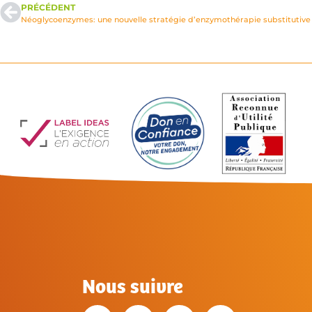
PRÉCÉDENT
Néoglycoenzymes: une nouvelle stratégie d’enzymothérapie substitutive
Nous suivre