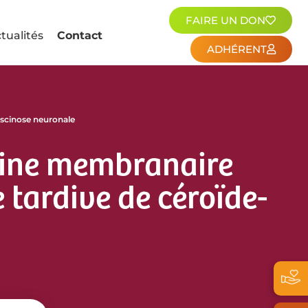
FAIRE UN DON
tualités
Contact
ADHÉRENT
uscinose neuronale
téine membranaire
 tardive de céroïde-