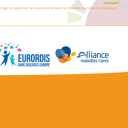
SUIVANT
Stratégie de transfert de gène pour corriger le système nerveux central dans le modèle murin de la maladie de Sandhoff