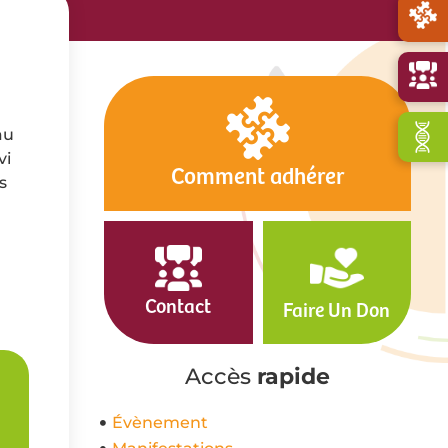
au
vi
Comment adhérer
s
Contact
Faire Un Don
Accès
rapide
Évènement