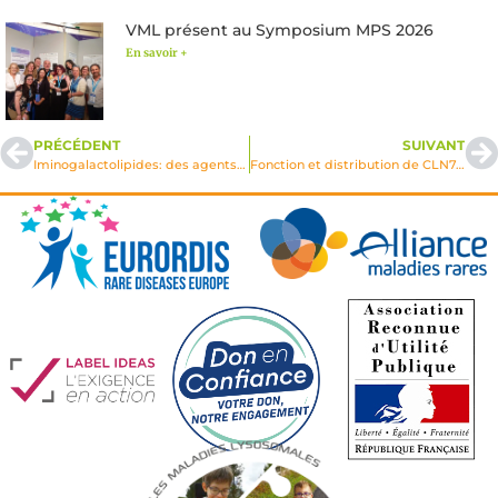
VML présent au Symposium MPS 2026
En savoir +
PRÉCÉDENT
SUIVANT
Iminogalactolipides: des agents pharmacologiques contre la maladie de Krabbe?
Fonction et distribution de CLN7, une protéine membranaire du lysosome associée à une forme infantile tardive de céroïde-lipofuscinose neuronale