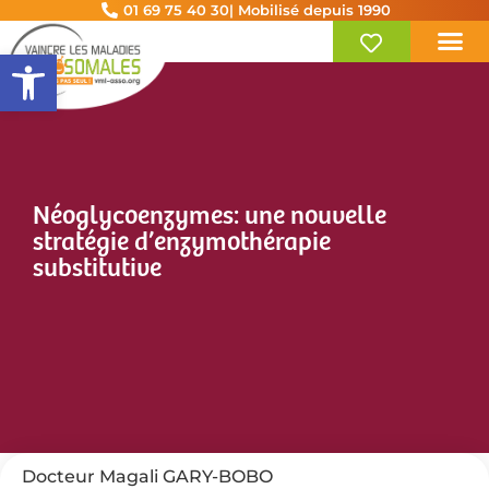
01 69 75 40 30
| Mobilisé depuis 1990
Ouvrir la barre d’outils
Néoglycoenzymes: une nouvelle
stratégie d’enzymothérapie
substitutive
Docteur Magali GARY-BOBO