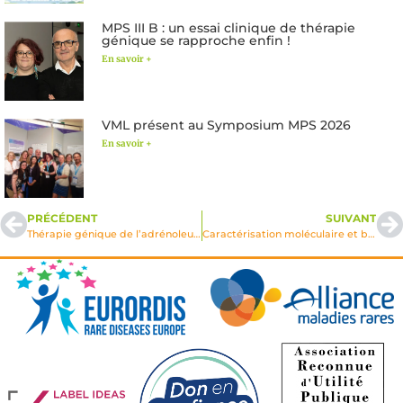
MPS III B : un essai clinique de thérapie
génique se rapproche enfin !
En savoir +
VML présent au Symposium MPS 2026
En savoir +
PRÉCÉDENT
SUIVANT
Thérapie génique de l’adrénoleucodystrophie: développement de vecteurs viraux pour le transfert de gène ex vivo dans les cellules souches hémato-poïetiques et in vivo dans le SNC
Caractérisation moléculaire et biologique de la maladie de Niemann-Pick type C 1999