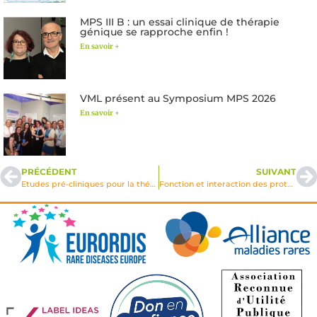
MPS III B : un essai clinique de thérapie
génique se rapproche enfin !
En savoir +
VML présent au Symposium MPS 2026
En savoir +
PRÉCÉDENT
SUIVANT
Etudes pré-cliniques pour la thérapie génique dans les maladies lysosomales à atteintes neurologiques 2001
Fonction et interaction des protéïnes responsables de deux pathologies de la maladie de Niemann-Pick C