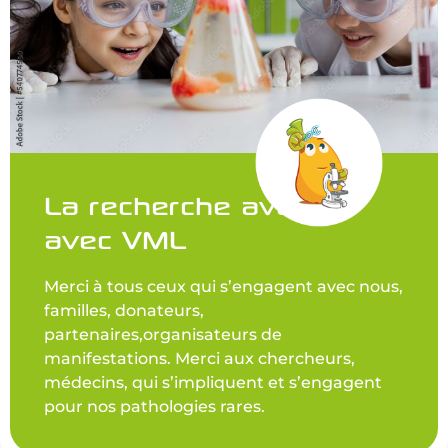
La recherche avance
avec VML
Merci à tous ceux qui s’engagent avec nous,
familles, donateurs,
partenaires,organisateurs de
manifestations. Merci aux chercheurs,
médecins, qui s’impliquent et s’engagent
pour nos pathologies rares.