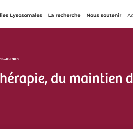
dies Lysosomales
La recherche
Nous soutenir
Ac
ons…ou non
hérapie, du maintien 