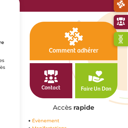
re
Comment adhérer
es
rès
Contact
Faire Un Don
Accès
rapide
Évènement