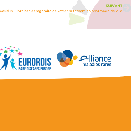
SUIVANT
Covid 19 – livraison derogatoire de votre traitement en pharmacie de ville