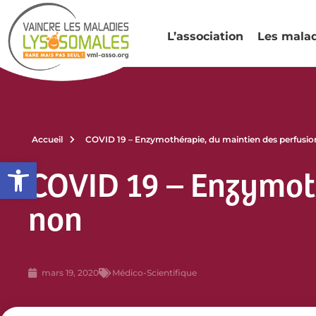
L’association
Les mala
Accueil
COVID 19 – Enzymothérapie, du maintien des perfusi
Ouvrir la barre d’outils
COVID 19 – Enzymot
non
mars 19, 2020
Médico-Scientifique