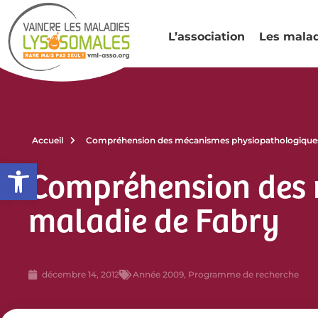
L’association
Les mala
Accueil
Compréhension des mécanismes physiopathologiques 
Ouvrir la barre d’outils
Compréhension des 
maladie de Fabry
décembre 14, 2012
Année 2009
,
Programme de recherche