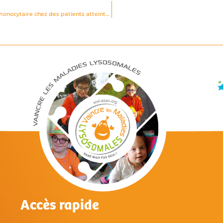
Etude comparative des taux résiduels de béta-glucocerebrosidase intramonocytaire chez des patients atteints de la maladie de Gaucher …
Accès rapide