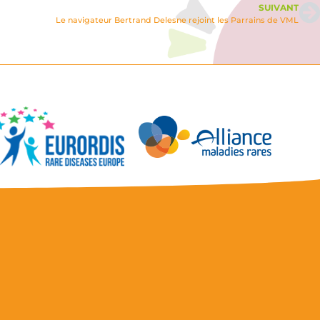
SUIVANT
Le navigateur Bertrand Delesne rejoint les Parrains de VML