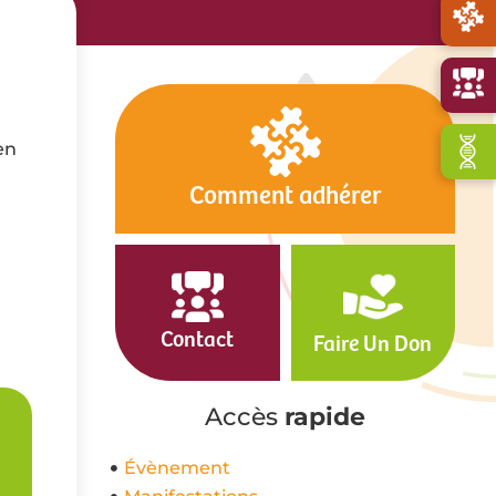
en
Comment adhérer
Contact
Faire Un Don
Accès
rapide
Évènement