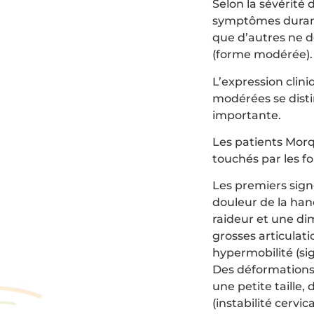
Selon la sévérité
symptômes durant 
que d’autres ne d
(forme modérée).
L’expression clini
modérées se disti
importante.
Les patients Morq
touchés par les f
Les premiers sign
douleur de la ha
raideur et une di
grosses articulati
hypermobilité (si
Des déformations
une petite taille
(instabilité cervic