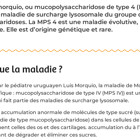
morquio, ou mucopolysaccharidose de type 4 
e maladie de surcharge lysosomale du groupe 
idoses. La MPS 4 est une maladie évolutive, 
 Elle est d’origine génétique et rare.
que la maladie ?
ar le pédiatre uruguayen Luis Morquio, la maladie de M
fique : mucopolysaccharidose de type IV (MPS IV)) est u
i fait partie des maladies de surcharge lysosomale.
e accumulation anormale de molécules de type sucré (s
die de type mucopolysaccharidose) dans les cellules de
ment celles des os et des cartilages. accumulation du à 
t de dégrader et éliminer ces sucres.