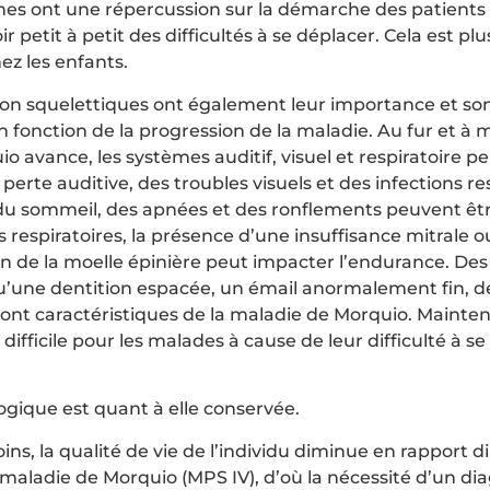
s ont une répercussion sur la démarche des patients et
ir petit à petit des difficultés à se déplacer. Cela est p
ez les enfants.
n squelettiques ont également leur importance et son
fonction de la progression de la maladie. Au fur et à 
o avance, les systèmes auditif, visuel et respiratoire p
erte auditive, des troubles visuels et des infections re
du sommeil, des apnées et des ronflements peuvent êt
és respiratoires, la présence d’une insuffisance mitrale 
 de la moelle épinière peut impacter l’endurance. De
qu’une dentition espacée, un émail anormalement fin, d
 sont caractéristiques de la maladie de Morquio. Mainte
difficile pour les malades à cause de leur difficulté à s
logique est quant à elle conservée.
ins, la qualité de vie de l’individu diminue en rapport di
 maladie de Morquio (MPS IV), d’où la nécessité d’un dia