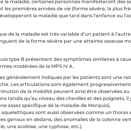
 de la maladie, certaines personnes manifesteront des s
les premières années de vie (forme sévère, la plus fré
évelopperont la maladie que tard dans l’enfance ou l’
que de la maladie est très variable d’un patient à l’autre
nguent de la forme sévère par une atteinte osseuse m
uio type B présentent des symptômes similaires à ceux
ormes modérées de la MPS IV A.
es généralement indiqués par les patients sont une rai
nche. Les articulations sont également progressivemen
minution de la mobilité peuvent ainsi être observées au
ons tandis qu’au niveau des chevilles et des poignets, il
gne assez spécifique de la maladie de Morquio).
 squelettiques sont aussi observées comme un thorax 
, des genoux en dedans, des anomalies de la colonne ver
ale, une scoliose, une cyphose, etc.).