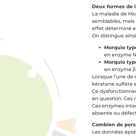
Deux formes de l
La maladie de Mo
semblables, mais 
effet déterminé e
On distingue ainsi
Morquio typ
en enzyme N-
Morquio typ
en enzyme β-
Lorsque l’une de
kératane sulfate 
Ce dysfonctionne
en question. Ces 
Ces enzymes inter
absente ou défec
Combien de perso
Les données épidé