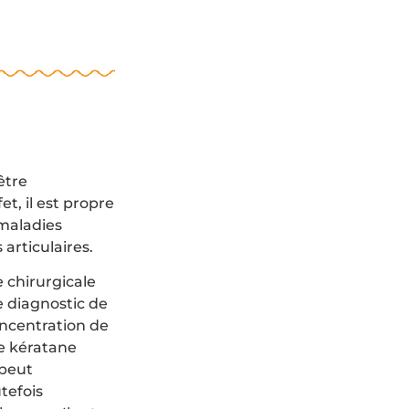
être
t, il est propre
maladies
articulaires.
 chirurgicale
e diagnostic de
oncentration de
de kératane
 peut
tefois