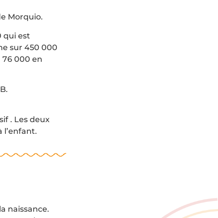
 de Morquio.
 qui est
ne sur 450 000
r 76 000 en
 B.
if . Les deux
 l’enfant.
la naissance.