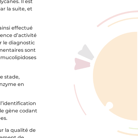
canes. Il est
 la suite, et
insi effectué
ence d’activité
 le diagnostic
émentaires sont
s mucolipidoses
e stade,
’enzyme en
l’identification
 le gène codant
ées.
r la qualité de
ppement de