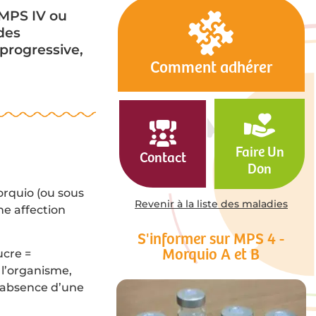
(MPS IV ou
des
progressive,
Comment adhérer
Faire Un
Contact
Don
orquio (ou sous
Revenir à la liste des maladies
ne affection
S'informer sur MPS 4 -
Morquio A et B
ucre =
 l’organisme,
l’absence d’une