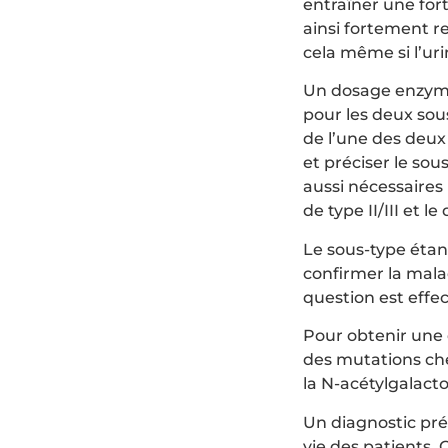
entraîner une for
ainsi fortement r
cela même si l’uri
Un dosage enzymat
pour les deux sou
de l’une des deux
et préciser le so
aussi nécessaires 
de type II/III et le
Le sous-type étan
confirmer la mala
question est effe
Pour obtenir une d
des mutations che
la N-acétylgalacto
Un diagnostic pré
vie des patients.