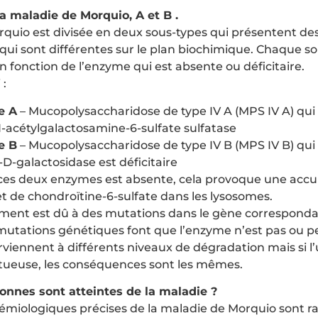
a maladie de Morquio, A et B .
rquio est divisée en deux sous-types qui présentent 
qui sont différentes sur le plan biochimique. Chaque so
n fonction de l’enzyme qui est absente ou déficitaire.
 :
e A
– Mucopolysaccharidose de type IV A (MPS IV A) qui e
acétylgalactosamine-6-sulfate sulfatase
e B
– Mucopolysaccharidose de type IV B (MPS IV B) qui e
D-galactosidase est déficitaire
 ces deux enzymes est absente, cela provoque une acc
et de chondroïtine-6-sulfate dans les lysosomes.
ment est dû à des mutations dans le gène corresponda
mutations génétiques font que l’enzyme n’est pas ou p
viennent à différents niveaux de dégradation mais si l’u
tueuse, les conséquences sont les mêmes.
nnes sont atteintes de la maladie ?
miologiques précises de la maladie de Morquio sont ra