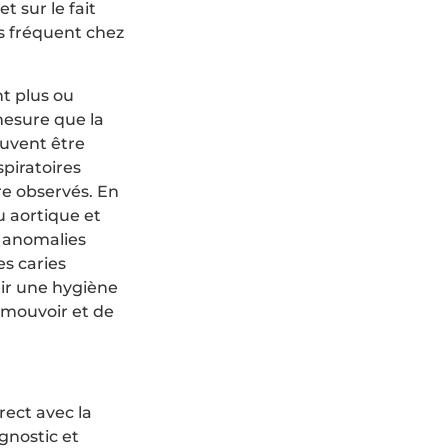
 sur le fait
lus fréquent chez
t plus ou
mesure que la
euvent être
spiratoires
re observés. En
ou aortique et
s anomalies
es caries
nir une hygiène
e mouvoir et de
rect avec la
gnostic et