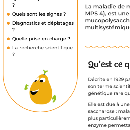
?
La maladie de 
MPS 4), est un
Quels sont les signes ?
mucopolysacchar
Diagnostics et dépistages
multisystémique.
?
Quelle prise en charge ?
La recherche scientifique
?
Qu’est ce 
Décrite en 1929 p
son terme scienti
génétique rare qu
Elle est due à un
saccharose : mala
plus particulière
enzyme permettan