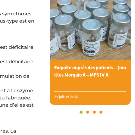
des symptômes
us-type est en
st déficitaire
st déficitaire
Enquête auprès des patients – fam
illes Morquio A – MPS IV A
umulation de
nt à l’enzyme
eu fabriquée.
27 juillet 2026
ne d’elles est
1
2
3
4
res. La