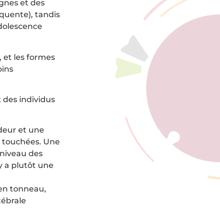
ignes et des
quente), tandis
adolescence
, et les formes
oins
 des individus
deur et une
t touchées. Une
 niveau des
 y a plutôt une
en tonneau,
tébrale