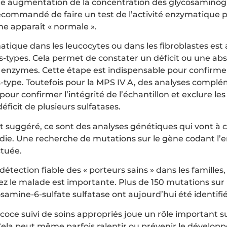
te augmentation de la concentration des glycosaminogly
ecommandé de faire un test de l’activité enzymatique par
ne apparaît « normale ».
ique dans les leucocytes ou dans les fibroblastes est a
s-types. Cela permet de constater un déficit ou une abs
 enzymes. Cette étape est indispensable pour confirmer
us-type. Toutefois pour la MPS IV A, des analyses compl
pour confirmer l’intégrité de l’échantillon et exclure le
 déficit de plusieurs sulfatases.
t suggéré, ce sont des analyses génétiques qui vont à c
die. Une recherche de mutations sur le gène codant l
ctuée.
étection fiable des « porteurs sains » dans les familles, 
z le malade est importante. Plus de 150 mutations sur
samine-6-sulfate sulfatase ont aujourd’hui été identifi
coce suivi de soins appropriés joue un rôle important su
 Cela peut même parfois ralentir ou prévenir le dévelo