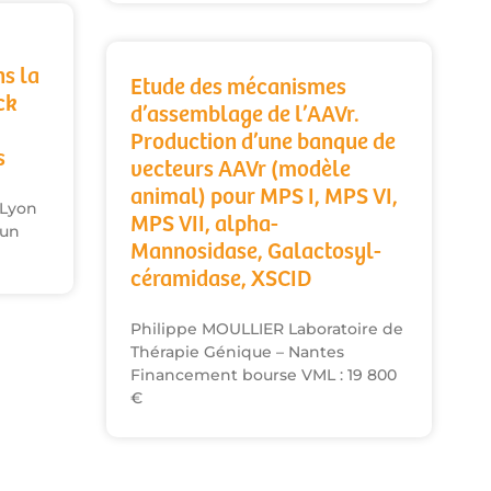
s la
Etude des mécanismes
ck
d’assemblage de l’AAVr.
Production d’une banque de
s
vecteurs AAVr (modèle
animal) pour MPS I, MPS VI,
 Lyon
MPS VII, alpha-
 un
Mannosidase, Galactosyl-
céramidase, XSCID
Philippe MOULLIER Laboratoire de
Thérapie Génique – Nantes
Financement bourse VML : 19 800
€