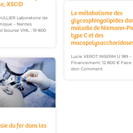
e, XSCID
Le métabolisme des
ULLIER Laboratoire de
glycosphingolipides dan
nique – Nantes
maladie de Niemann-Pi
 bourse VML : 19 800
type C et des
mucopolysaccharidose
Lucie VEROT INSERM U 189 –
Financement: 12 800 € Faire
don Comment
ie du fer dans les