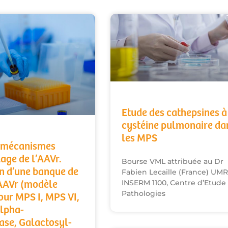
Etude des cathepsines à
cystéine pulmonaire da
les MPS
s mécanismes
age de l’AAVr.
Bourse VML attribuée au Dr
n d’une banque de
Fabien Lecaille (France) UMR
INSERM 1100, Centre d’Etude
AAVr (modèle
Pathologies
our MPS I, MPS VI,
alpha-
se, Galactosyl-