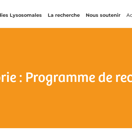
dies Lysosomales
La recherche
Nous soutenir
Ac
rie : Programme de re