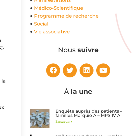
Manifestations
Médico-Scientifique
Programme de recherche
Social
Vie associative
a
🤝
Nous
suivre
 la
À
la une
ux
Enquête auprès des patients –
familles Morquio A – MPS IV A
En savoir +