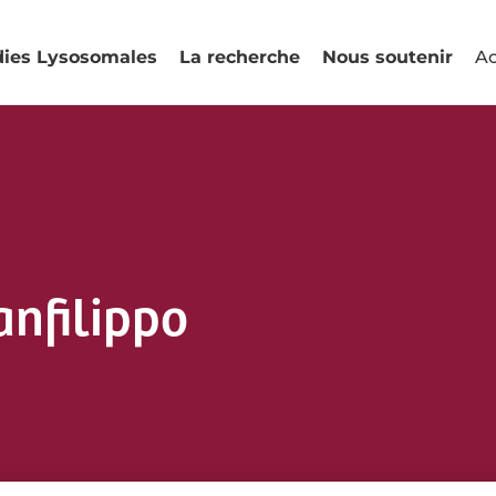
dies Lysosomales
La recherche
Nous soutenir
Ac
nfilippo