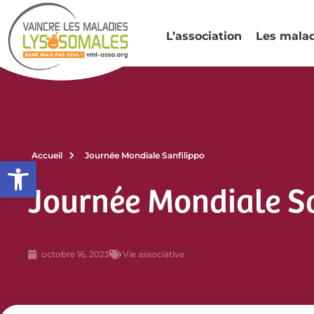
L’association
Les mala
Accueil
Journée Mondiale Sanfilippo
Ouvrir la barre d’outils
Journée Mondiale Sa
octobre 16, 2023
Vie associative