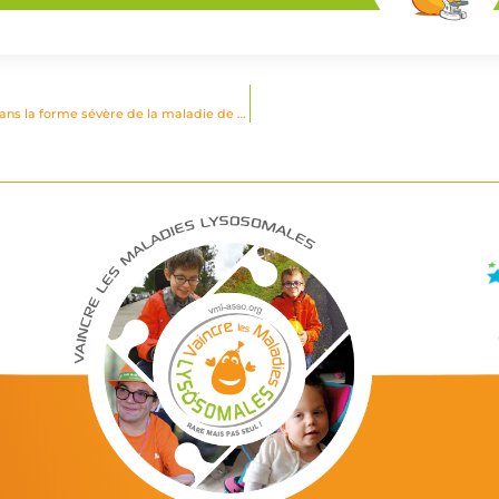
MPS II : Résultats intermédiaire d’un essai clinique en thérapie génique dans la forme sévère de la maladie de Hunter