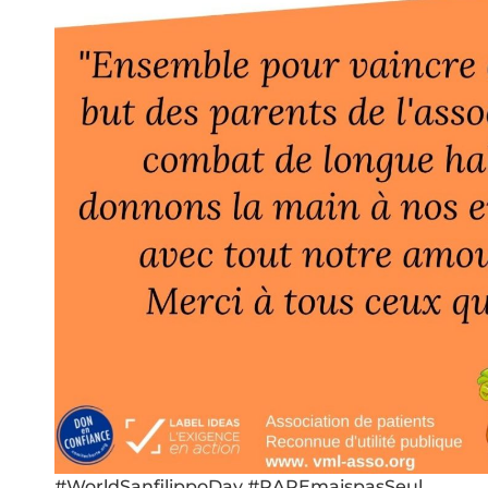
#WorldSanfilippoDay #RAREmaispasSeul