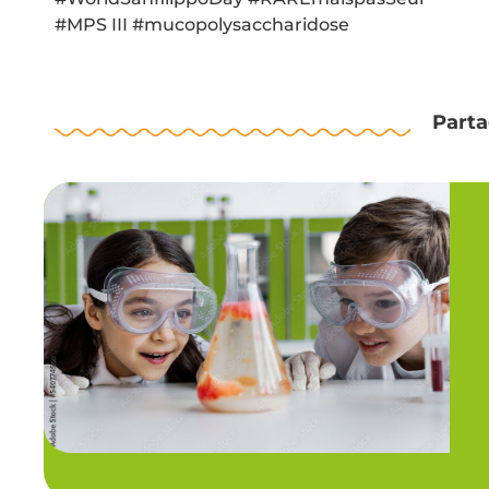
#MPS III #mucopolysaccharidose
Parta