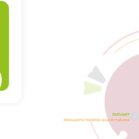
SUIVANT
Découverte HandiSki pour 8 malades