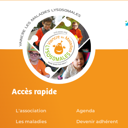
Accès rapide
L'association
Agenda
Les maladies
Devenir adhérent