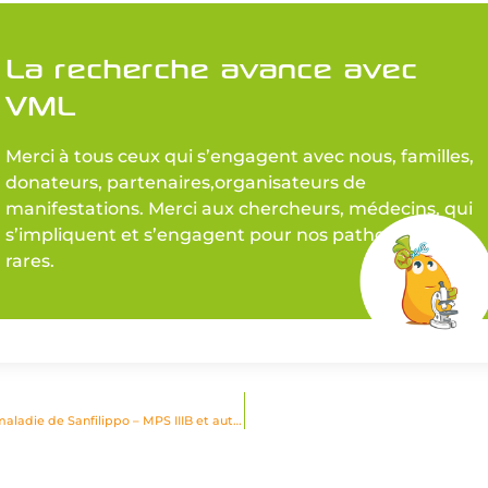
La recherche avance avec
VML
Merci à tous ceux qui s’engagent avec nous, familles,
donateurs, partenaires,organisateurs de
manifestations. Merci aux chercheurs, médecins, qui
s’impliquent et s’engagent pour nos pathologies
rares.
Recherche : une année 2025 décisive pour un traitement efficace dans la maladie de Sanfilippo – MPS IIIB et autres maladies lysosomales