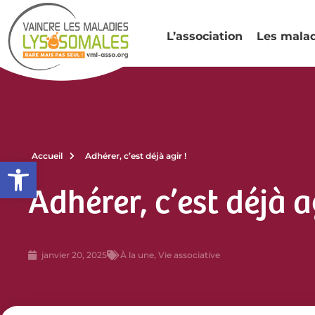
L’association
Les mala
Accueil
Adhérer, c’est déjà agir !
Ouvrir la barre d’outils
Adhérer, c’est déjà a
janvier 20, 2025
À la une
,
Vie associative