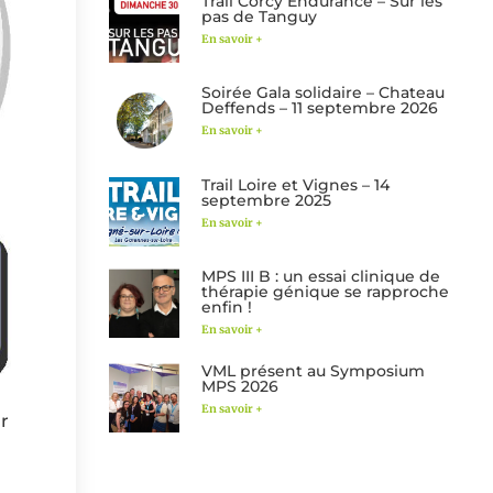
Trail Corcy Endurance – Sur les
pas de Tanguy
En savoir +
Soirée Gala solidaire – Chateau
Deffends – 11 septembre 2026
En savoir +
Trail Loire et Vignes – 14
septembre 2025
En savoir +
MPS III B : un essai clinique de
thérapie génique se rapproche
enfin !
En savoir +
VML présent au Symposium
MPS 2026
En savoir +
r