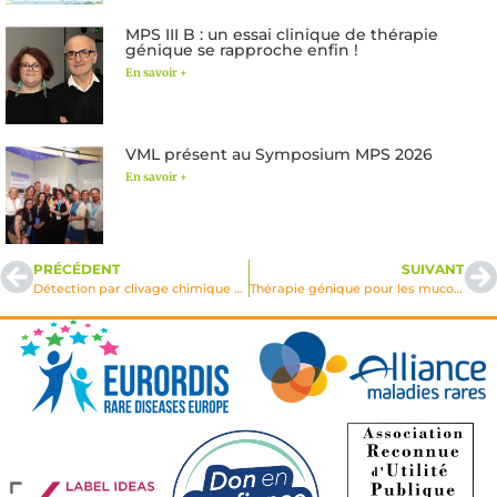
MPS III B : un essai clinique de thérapie
génique se rapproche enfin !
En savoir +
VML présent au Symposium MPS 2026
En savoir +
PRÉCÉDENT
SUIVANT
Détection par clivage chimique et méthode FAMA des mutations non caractérisées de l’alpha-L-Iduronidase dans les mucoplosccharidoses de type I – MPS 1 Hurler
Thérapie génique pour les mucopolysaccharidoses 1998