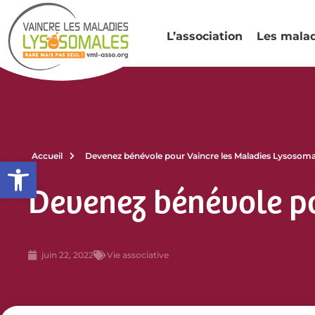
L’association
Les mala
Accueil
Devenez bénévole pour Vaincre les Maladies Lysosoma
Ouvrir la barre d’outils
Devenez bénévole p
juin 22, 2022
Vie associative