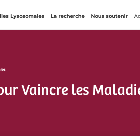
dies Lysosomales
La recherche
Nous soutenir
Ac
les
our Vaincre les Malad