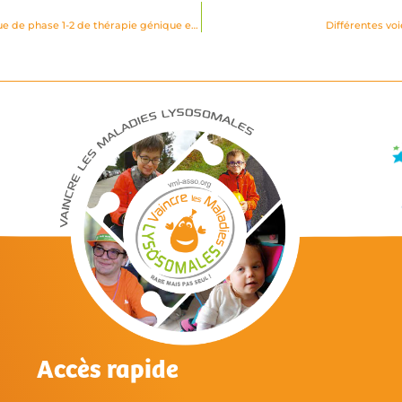
Cystinose ; actualisation des résultats préliminaires issus de l’essai clinique de phase 1-2 de thérapie génique ex vivo
Différentes vo
Accès rapide