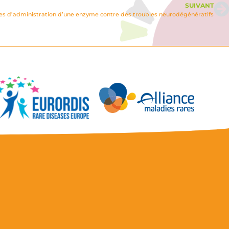
SUIVANT
ies d’administration d’une enzyme contre des troubles neurodégénératifs