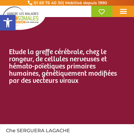
01 69 75 40 30
| Mobilisé depuis 1990
Ouvrir la barre d’outils
Etude la greffe cérébrale, chez le
rongeur, de cellules nerveuses et
hémato-poïetiques primaires
humaines, génétiquement modifiées
par des vecteurs viraux
Che SERGUERA LAGACHE