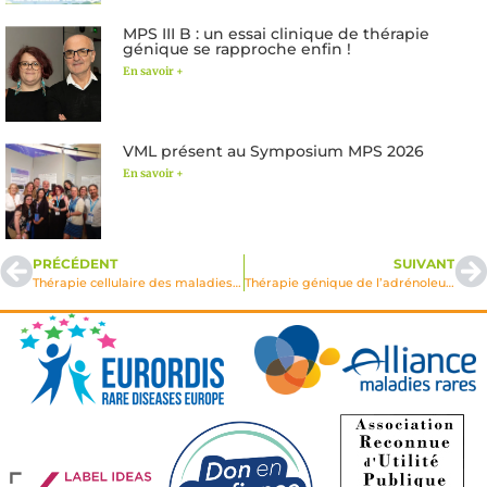
MPS III B : un essai clinique de thérapie
génique se rapproche enfin !
En savoir +
VML présent au Symposium MPS 2026
En savoir +
PRÉCÉDENT
SUIVANT
Thérapie cellulaire des maladies démyélinisantes telle la leucodystrophie métachromatique
Thérapie génique de l’adrénoleucodystrophie: développement de vecteurs viraux pour le transfert de gène ex vivo dans les cellules souches hémato-poïetiques et in vivo dans le SNC