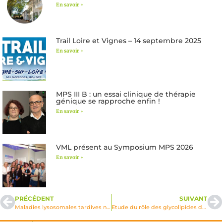
En savoir +
Trail Loire et Vignes – 14 septembre 2025
En savoir +
MPS III B : un essai clinique de thérapie
génique se rapproche enfin !
En savoir +
VML présent au Symposium MPS 2026
En savoir +
PRÉCÉDENT
SUIVANT
Maladies lysosomales tardives neurologiques et psychiatriques: enquête rétrospective 1998
Etude du rôle des glycolipides de la myéline par invalidation (knock-out) des gènes impliqués dans leur synthèse