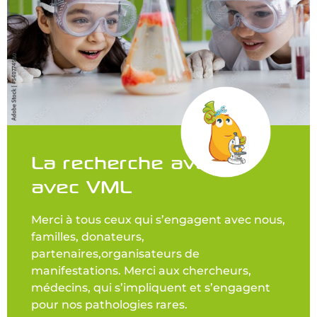
La recherche avance
avec VML
Merci à tous ceux qui s’engagent avec nous,
familles, donateurs,
partenaires,organisateurs de
manifestations. Merci aux chercheurs,
médecins, qui s’impliquent et s’engagent
pour nos pathologies rares.