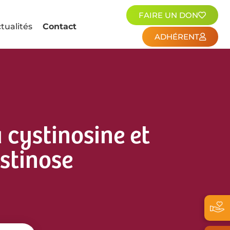
FAIRE UN DON
tualités
Contact
ADHÉRENT
a cystinosine et
stinose