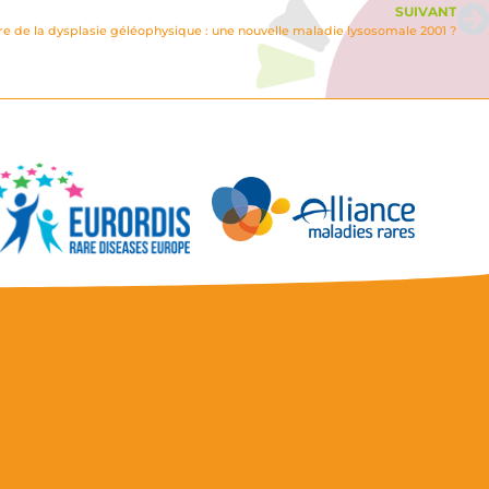
SUIVANT
e de la dysplasie géléophysique : une nouvelle maladie lysosomale 2001 ?