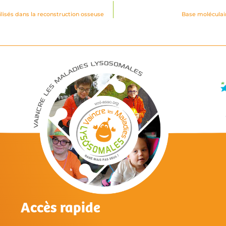
ilisés dans la reconstruction osseuse
Base moléculair
Accès rapide