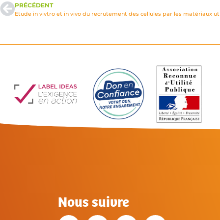
PRÉCÉDENT
Etude in vivtro et in vivo du recrutement des cellules par les matériaux ut
Nous suivre