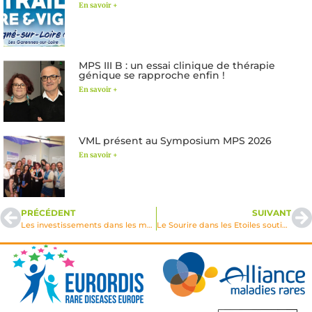
En savoir +
MPS III B : un essai clinique de thérapie
génique se rapproche enfin !
En savoir +
VML présent au Symposium MPS 2026
En savoir +
PRÉCÉDENT
SUIVANT
Les investissements dans les maladies rares, et notamment lysosomales, se poursuivent et s’intensifient.
Le Sourire dans les Etoiles soutient VML pour les Céroïdes lipofuscinoses