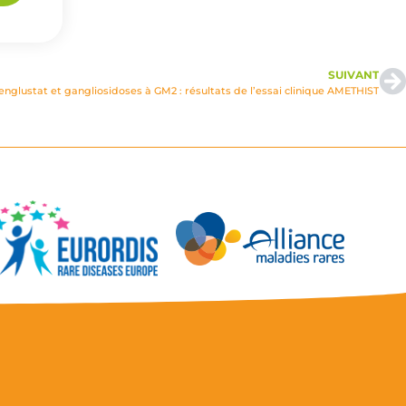
SUIVANT
englustat et gangliosidoses à GM2 : résultats de l’essai clinique AMETHIST