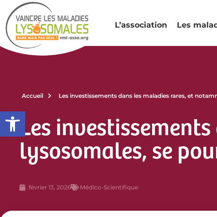
L’association
Les mala
Accueil
Les investissements dans les maladies rares, et notamm
Ouvrir la barre d’outils
Les investissements
lysosomales, se pours
février 13, 2026
Médico-Scientifique