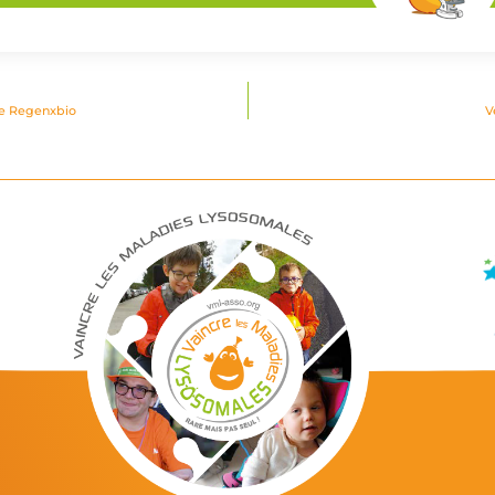
 de Regenxbio
V