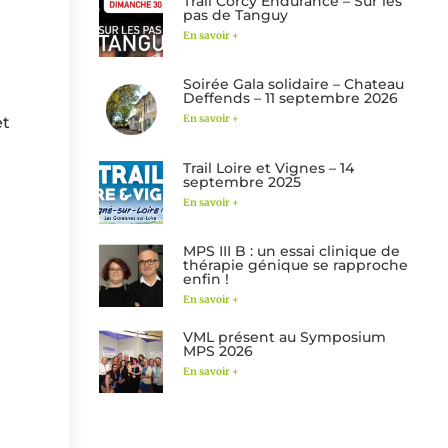
Trail Corcy Endurance – Sur les
pas de Tanguy
En savoir +
Soirée Gala solidaire – Chateau
Deffends – 11 septembre 2026
En savoir +
et
Trail Loire et Vignes – 14
septembre 2025
En savoir +
MPS III B : un essai clinique de
thérapie génique se rapproche
enfin !
En savoir +
VML présent au Symposium
MPS 2026
En savoir +