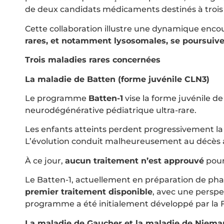
de deux candidats médicaments destinés à trois
Cette collaboration illustre une dynamique enco
rares, et notamment lysosomales, se poursuiven
Trois maladies rares concernées
La maladie de Batten (forme juvénile CLN3)
Le programme
Batten-1
vise la forme juvénile d
neurodégénérative pédiatrique ultra-rare.
Les enfants atteints perdent progressivement la v
L’évolution conduit malheureusement au décès a
À ce jour,
aucun traitement n’est approuvé
pour
Le Batten-1, actuellement en préparation de pha
premier traitement disponible
, avec une perspe
programme a été initialement développé par la 
La maladie de Gaucher et la maladie de Niema