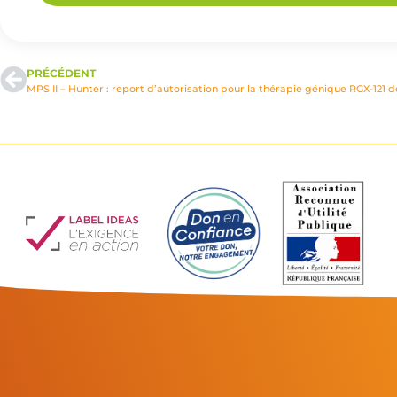
PRÉCÉDENT
MPS II – Hunter : report d’autorisation pour la thérapie génique RGX-121