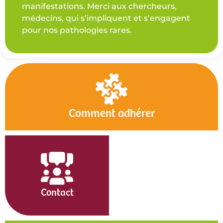
manifestations. Merci aux chercheurs,
médecins, qui s’impliquent et s’engagent
pour nos pathologies rares.
Comment adhérer
Contact