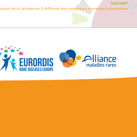
SUIVANT
cepteur de la cathepsine D différent des récepteurs mannose-6-phosphate