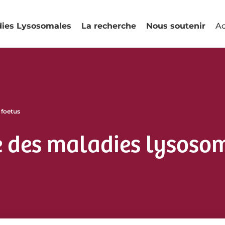
dies Lysosomales
La recherche
Nous soutenir
Ac
 foetus
e des maladies lysosom