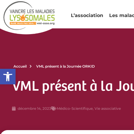
L’association
Les mala
Accueil
VML présent à la Journée ORKID
Ouvrir la barre d’outils
VML présent à la J
décembre 14, 2023
Médico-Scientifique
,
Vie associative