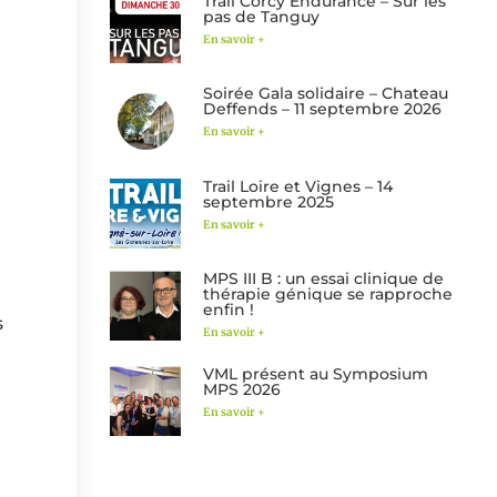
Trail Corcy Endurance – Sur les
pas de Tanguy
En savoir +
Soirée Gala solidaire – Chateau
Deffends – 11 septembre 2026
En savoir +
Trail Loire et Vignes – 14
septembre 2025
En savoir +
MPS III B : un essai clinique de
thérapie génique se rapproche
enfin !
s
En savoir +
VML présent au Symposium
MPS 2026
En savoir +