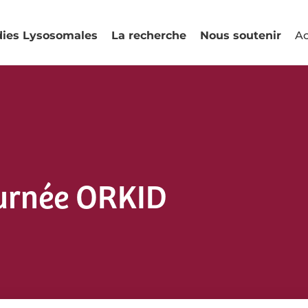
dies Lysosomales
La recherche
Nous soutenir
Ac
ournée ORKID