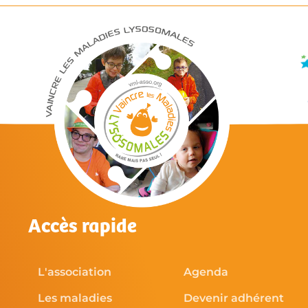
Accès rapide
L'association
Agenda
Les maladies
Devenir adhérent