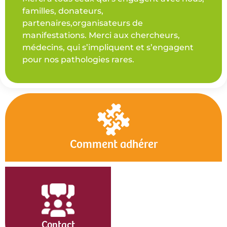
familles, donateurs,
partenaires,organisateurs de
manifestations. Merci aux chercheurs,
médecins, qui s’impliquent et s’engagent
pour nos pathologies rares.
Comment adhérer
Contact