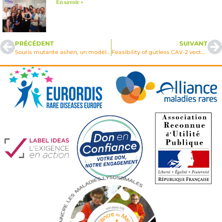
En savoir +
PRÉCÉDENT
SUIVANT
Souris mutante ashen, un modèle in vivo pour l’étude de la fonction sécrétrice du lysosome dans la régulation immunitaire et pour une tentative de thérapie génique dans le syndrome de Griscelli
Feasibility of gutless CAV-2 vectors for lysosomale storage diseases : focus on preexisting, innate & induce immunity