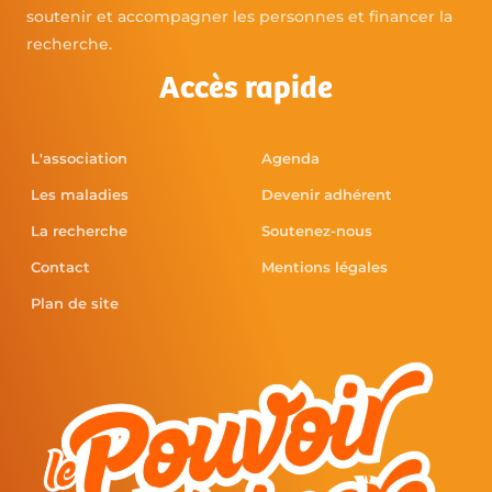
Marseille Financement bourse VML 2002 :
Etudes du mécanisme de dégradation des
sphingolipides dans les lysosomes
Anne Maria VACCARO Istituto Superiore di Sanita –
Rome – Italie Financement bourse VML :
Etude moléculaire et cellulaire de la
pathologie de la maladie de Niemann-Pick
type C
Marie-Thérèse VANIER INSERM U189 – Lyon
Financement bourse VML: 20 000 € Faire un don