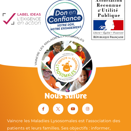
Gilles LALMANACH INSERM EMI U 00-10 – Tours
Financement bourse VML : 10 000 €
Relations entre structure et fonction de
l’Alpha-L-Fucosidase
Yves BOURNE Arch. & Fonct. des macromol. Biol. –