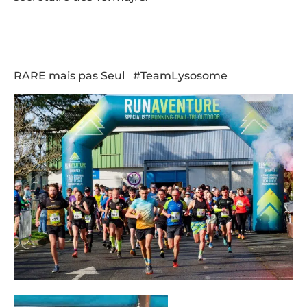
RARE mais pas Seul #TeamLysosome