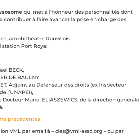
Lysosome
qui met à l’honneur des personnalités dont
a contribuer à faire avancer la prise en charge des
âce, amphithéâtre Rouvillois.
 station Port Royal
kael BECK,
OGIER DE BAULNY
T, Adjoint au Défenseur des droits (ex Inspecteur
 de l’UNAPEI),
le Docteur Muriel ELIASZEWICS, de la direction général
é.
ome précédentes
ation VML par email à – cles@vml-asso.org – ou par