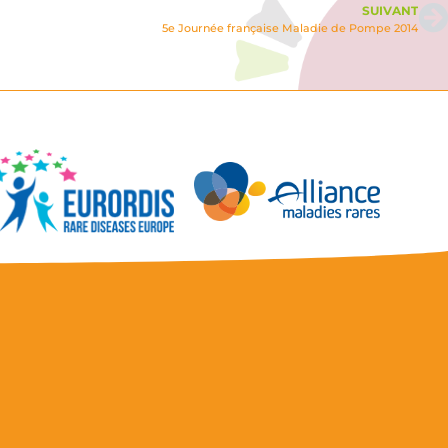
SUIVANT
5e Journée française Maladie de Pompe 2014