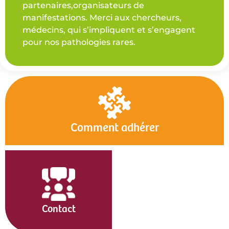
partenaires,organisateurs de
manifestations. Merci aux chercheurs,
médecins, qui s’impliquent et s’engagent
pour nos pathologies rares.
Comment adhérer
Contact