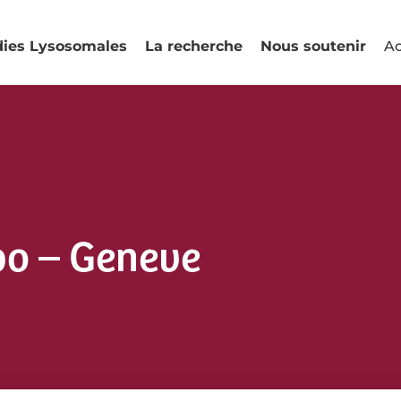
dies Lysosomales
La recherche
Nous soutenir
Ac
po – Geneve