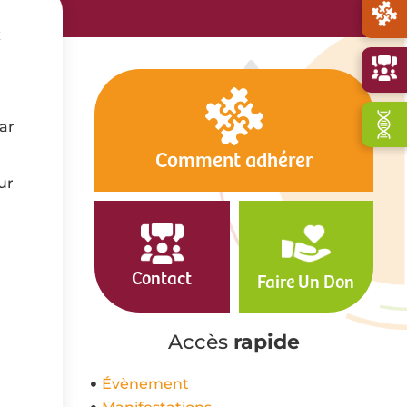
x
ar
Comment adhérer
ur
Contact
Faire Un Don
Accès
rapide
Évènement