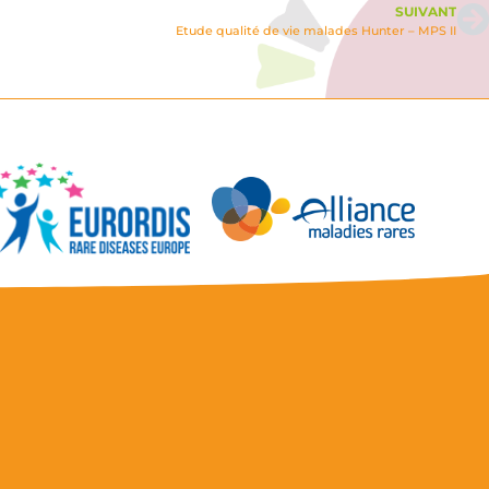
SUIVANT
Etude qualité de vie malades Hunter – MPS II