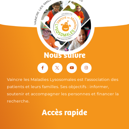
Nous suivre
Vaincre les Maladies Lysosomales est l’association des
patients et leurs familles. Ses objectifs : informer,
soutenir et accompagner les personnes et financer la
recherche.
Accès rapide