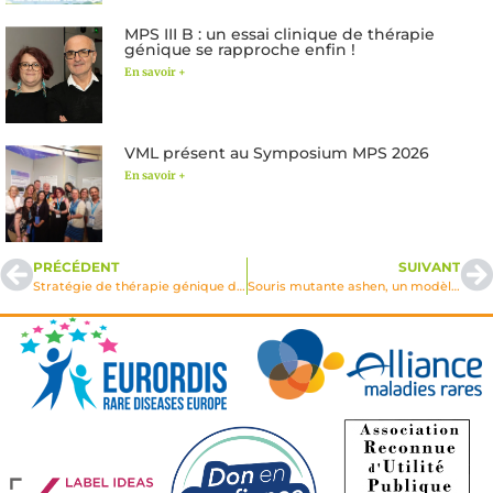
MPS III B : un essai clinique de thérapie
génique se rapproche enfin !
En savoir +
VML présent au Symposium MPS 2026
En savoir +
PRÉCÉDENT
SUIVANT
Stratégie de thérapie génique des maladies démyélisantes par l’utilisation genetically-engineered primate Scwann cell transplants
Souris mutante ashen, un modèle in vivo pour l’étude de la fonction sécrétrice du lysosome dans la régulation immunitaire et pour une tentative de thérapie génique dans le syndrome de Griscelli