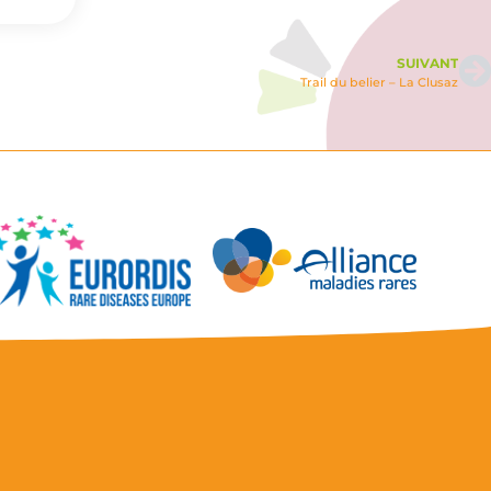
SUIVANT
Trail du belier – La Clusaz