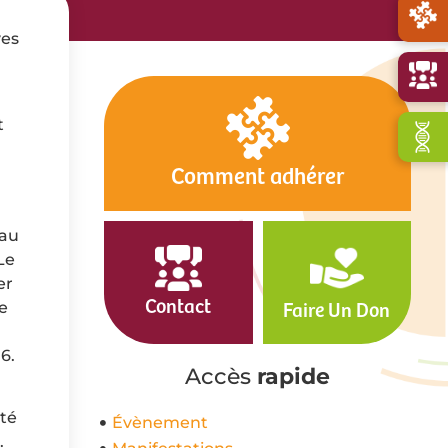
ves
t
Comment adhérer
eau
Le
er
Contact
le
Faire Un Don
6.
Accès
rapide
êté
Évènement
.