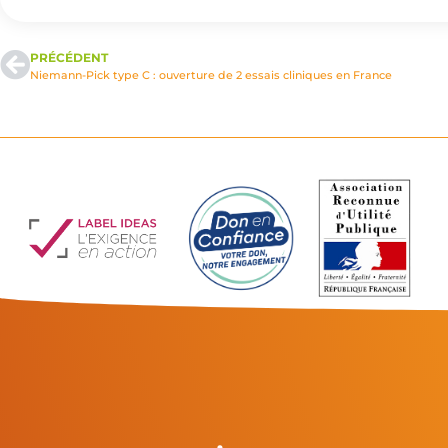
PRÉCÉDENT
Niemann-Pick type C : ouverture de 2 essais cliniques en France