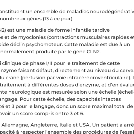
constituent un ensemble de maladies neurodégénérati
 nombreux gènes (13 à ce jour).
N2) est une maladie de forme infantile tardive
ues et de myoclonies (contractions musculaires rapides e
 rapide déclin psychomoteur. Cette maladie est due à un
1) normalement produite par le gène CLN2.
i clinique de phase I/II pour le traitement de cette
s l’enzyme faisant défaut, directement au niveau du cerv
du crâne (perfusion par voie intracérébroventriculaire). 
e traitement à différentes doses d’enzyme, et d’en évalu
teinte neurologique est mesurée selon une échelle (échel
gage. Pour cette échelle, des capacités intactes
 et 3 pour le langage, donc un score maximal total de 
 avoir un score compris entre 3 et 6.
 Allemagne, Angleterre, Italie et USA. Un patient a arr
pacité à respecter l’ensemble des procédures de l’essai