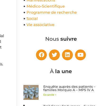
Manifestations
Médico-Scientifique
Programme de recherche
Social
Vie associative
ial
Nous
suivre
3
t
7%
À
la une
Enquête auprès des patients –
familles Morquio A – MPS IV A
En savoir +