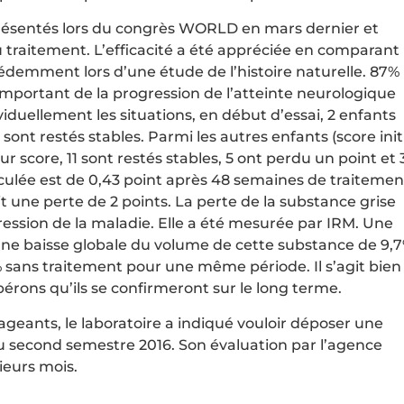
 présentés lors du congrès WORLD en mars dernier et
traitement. L’efficacité a été appréciée en comparant
cédemment lors d’une étude de l’histoire naturelle. 87%
 important de la progression de l’atteinte neurologique
viduellement les situations, en début d’essai, 2 enfants
ont restés stables. Parmi les autres enfants (score init
ur score, 11 sont restés stables, 5 ont perdu un point et 
culée est de 0,43 point après 48 semaines de traitemen
it une perte de 2 points. La perte de la substance grise
ression de la maladie. Elle a été mesurée par IRM. Une
une baisse globale du volume de cette substance de 9,
5% sans traitement pour une même période. Il s’agit bien
érons qu’ils se confirmeront sur le long terme.
eants, le laboratoire a indiqué vouloir déposer une
u second semestre 2016. Son évaluation par l’agence
eurs mois.