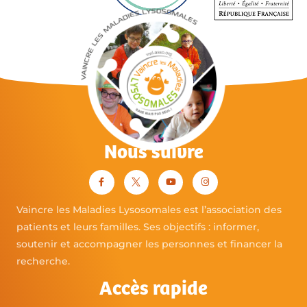
Nous suivre
Vaincre les Maladies Lysosomales est l’association des
patients et leurs familles. Ses objectifs : informer,
soutenir et accompagner les personnes et financer la
recherche.
Accès rapide