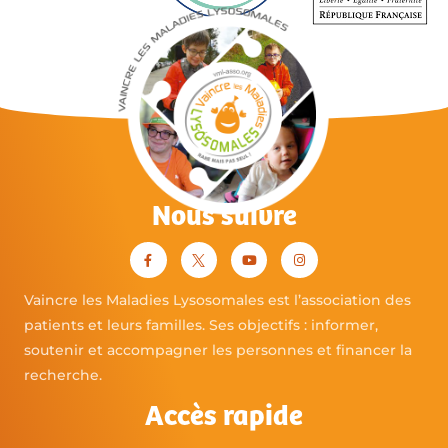
Nous suivre
Vaincre les Maladies Lysosomales est l’association des
patients et leurs familles. Ses objectifs : informer,
soutenir et accompagner les personnes et financer la
recherche.
Accès rapide