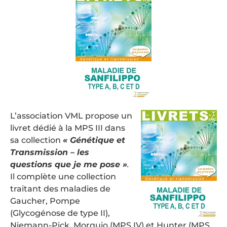
L’association VML propose un
livret dédié à la MPS III dans
sa collection
« Génétique et
Transmission – les
questions que je me pose »
.
Il complète une collection
traitant des maladies de
Gaucher, Pompe
(Glycogénose de type II),
Niemann-Pick, Morquio (MPS IV) et Hunter (MPS