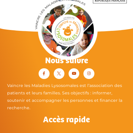
Nous suivre
Vaincre les Maladies Lysosomales est l’association des
patients et leurs familles. Ses objectifs : informer,
soutenir et accompagner les personnes et financer la
recherche.
Accès rapide