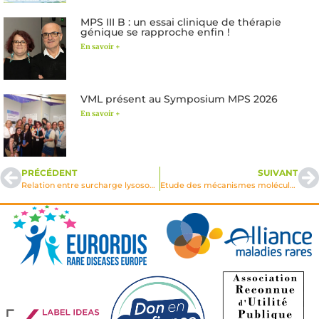
MPS III B : un essai clinique de thérapie
génique se rapproche enfin !
En savoir +
VML présent au Symposium MPS 2026
En savoir +
PRÉCÉDENT
SUIVANT
Relation entre surcharge lysosomale (Phospholipidose) et apoptose induite par les antibiotiques du groupe des aminoglycosides
Etude des mécanismes moléculaires du tri des récepteurs du mannose-6-P dans le réseau transgolgien